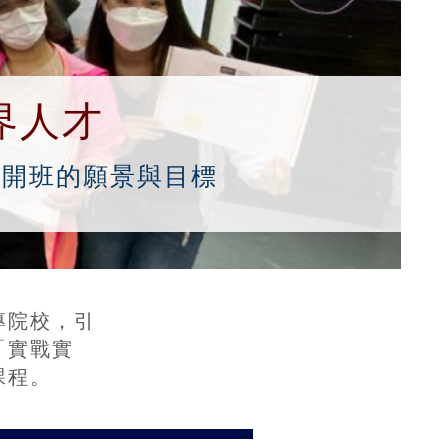
界人才
公開班的願景與目標
專院校，引
「實戰實
課程
。