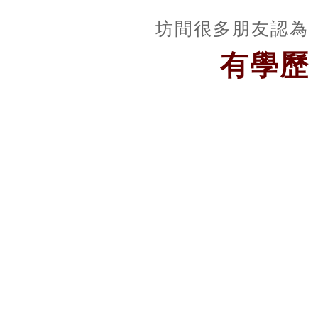
坊間很多朋友認為
有學歷
如果真實如此, 
有些
有些培訓師永