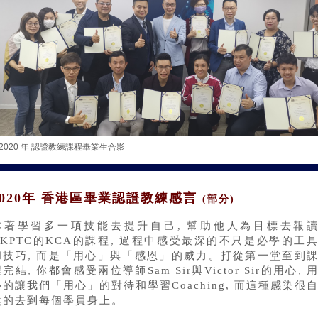
2020 年 認證教練課程畢業生合影
2020年 香港區畢業認證教練感言
(部分)
本著學習多一項技能去提升自己, 幫助他人為目標去報
HKPTC的KCA的課程, 過程中感受最深的不
只是必學的工
和技巧, 而是「用心」與「感恩」的威力。打從第一堂至到
程完結, 你都會感受
兩位導師Sam Sir與Victor Sir的用心, 
心的讓我們「用心」的對待和學習Coaching, 而這種感染很
然的去到每個學員身上。