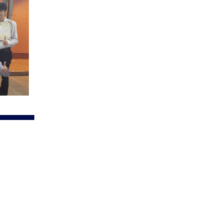
讀
具
課
用
自